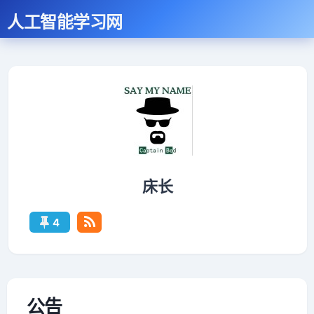
人工智能学习网
床长
4
床
长
的
公告